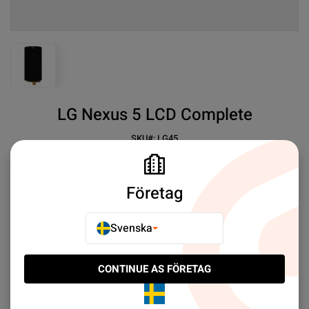
View larger image
LG Nexus 5 LCD Complete
SKU#:
LG45
SEK 239.00
1
LG Nexus 5 LCD Complete
Företag
Mer information
Svenska
E-POSTA TILL EN VÄN
CONTINUE AS FÖRETAG
LÄGG TILL I JÄMFÖR