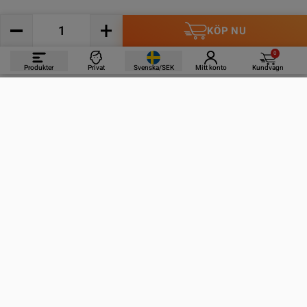
KÖP NU
0
Produkter
Privat
Svenska/SEK
Mitt konto
Kundvagn
PRODUKTER
INFORMATION
KONTAKTA OSS