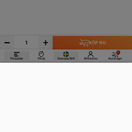
KÖP NU
0
Produkter
Privat
Svenska/SEK
Mitt konto
Kundvagn
PRODUKTER