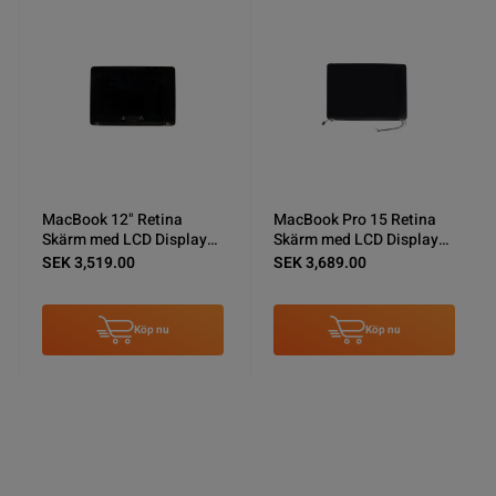
MacBook 12" Retina
MacBook Pro 15 Retina
Skärm med LCD Display
Skärm med LCD Display
A1534 (2015/2016) -
A1398 2013 och 2014
SEK 3,519.00
SEK 3,689.00
Roséguld
Köp nu
Köp nu