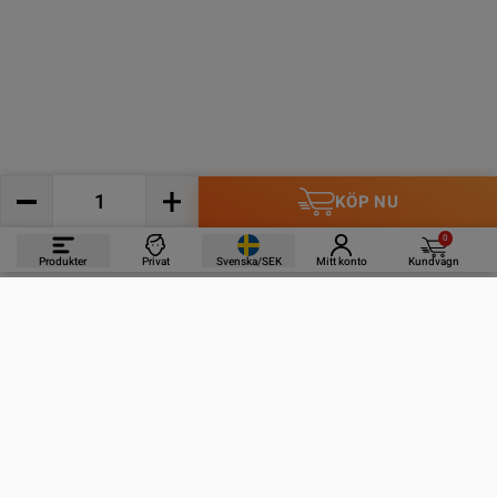
KÖP NU
0
Produkter
Privat
Svenska/SEK
Mitt konto
Kundvagn
PRODUKTER