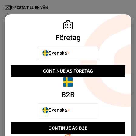
E-POSTA TILL EN VÄN
LÄGG TILL I JÄMFÖR
Företag
Svenska
Ofta Köpt Tillsammans
CONTINUE AS FÖRETAG
B2B
BRA DEAL!
BRA DEAL!
Svenska
CONTINUE AS B2B