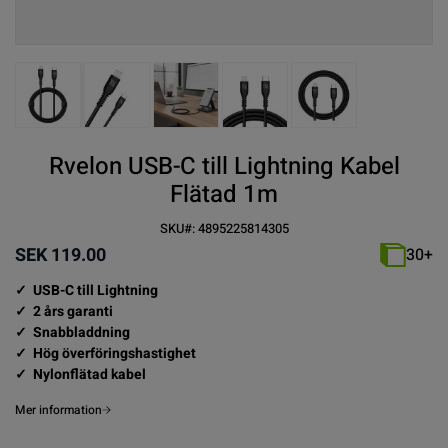
View larger image
View larger image
View larger image
View larger image
View larger imag
Rvelon USB-C till Lightning Kabel
Flätad 1m
SKU#:
4895225814305
SEK 119.00
30+
✓ USB-C till Lightning
✓ 2 års garanti
✓ Snabbladdning
✓ Hög överföringshastighet
✓ Nylonflätad kabel
Mer information