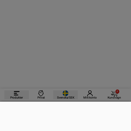
0
Produkter
Privat
Svenska/SEK
Mitt konto
Kundvagn