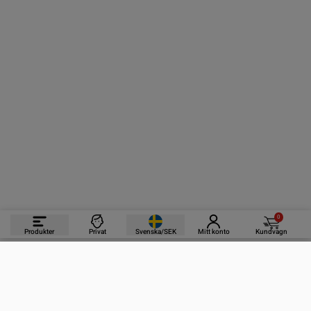
0
Produkter
Privat
Svenska/SEK
Mitt konto
Kundvagn