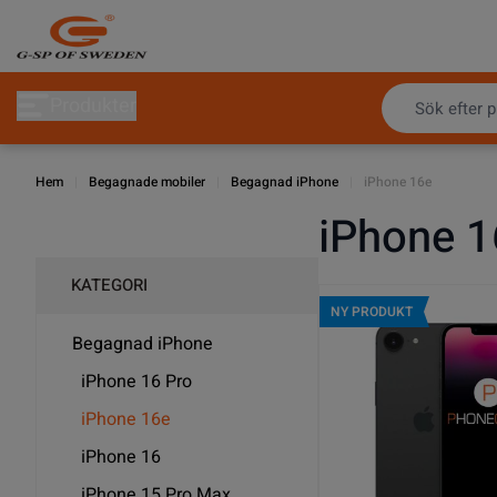
Hoppa till innehållet
Produkter
Hem
|
Begagnade mobiler
|
Begagnad iPhone
|
iPhone 16e
iPhone 1
KATEGORI
NY PRODUKT
Begagnad iPhone
iPhone 16 Pro
iPhone 16e
iPhone 16
iPhone 15 Pro Max