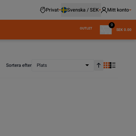
Privat
Svenska / SEK
Mitt konto
0
OUTLET
SEK 0.00
Sortera efter
Plats
Stigande ordning