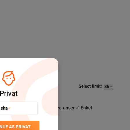
Select limit:
Privat
 Stort sortiment ✓ Snabba leveranser ✓ Enkel
nska
NUE AS PRIVAT