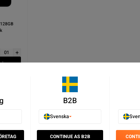
 128GB
ck
mig
g
B2B
Begagnad iPhone - Begagnade mobiler till svårslagna priser. ✓
Svenska
Sve
FÖRETAG
CONTINUE AS B2B
CONTI