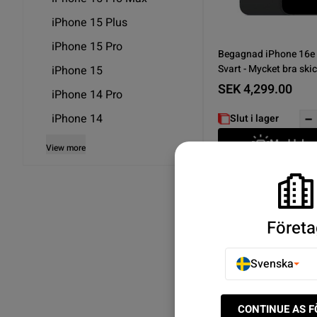
iPhone 15 Plus
iPhone 15 Pro
Begagnad iPhone 16e
Svart - Mycket bra ski
iPhone 15
SEK 4,299.00
iPhone 14 Pro
iPhone 14
Slut i lager
Meddela 
View more
Som visar 1/1
Företa
Upptäck iPhone 16e - 
Svenska
kundtjänst
CONTINUE AS 