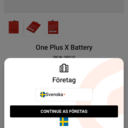
View larger image
View larger image
View larger image
One Plus X Battery
SKU#:
OPO10
SEK 89.00
3
OnePlus X
Battery
Företag
Mer information
Svenska
E-POSTA TILL EN VÄN
CONTINUE AS FÖRETAG
LÄGG TILL I JÄMFÖR