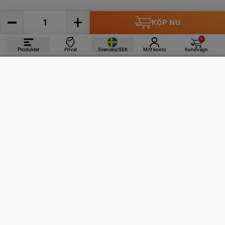
KÖP NU
0
Produkter
Privat
Svenska/SEK
Mitt konto
Kundvagn
PRODUKTER
INFORMATION
KONTAKTA OSS