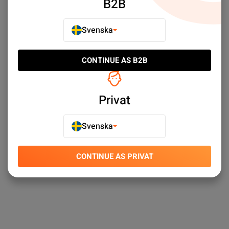
B2B
Svenska
Select limit:
Som visar 3/3
CONTINUE AS B2B
Upptäck Outlet till svårslagna priser. ✓ Stort sortiment ✓
Snabba leveranser ✓ Enkel kundtjänst
Privat
Svenska
CONTINUE AS PRIVAT