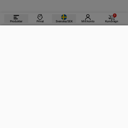
0
Produkter
Privat
Svenska/SEK
Mitt konto
Kundvagn
PRODUKTER
INFORMATION
KONTAKTA OSS
PRENUMERERA PÅ VÅRA NYHETSBREV