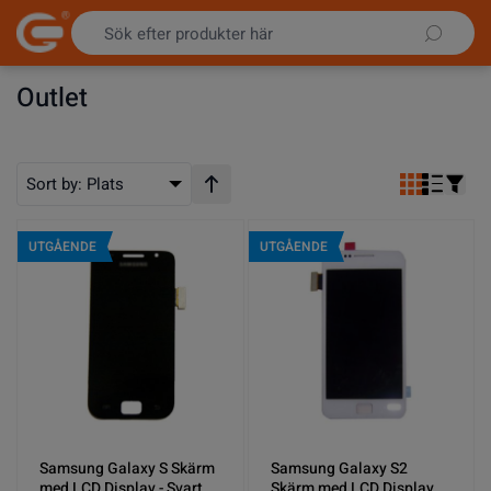
Hoppa till innehållet
Outlet
Sort by:
Plats
Stigande ordning
UTGÅENDE
UTGÅENDE
Samsung Galaxy S Skärm
Samsung Galaxy S2
med LCD Display - Svart
Skärm med LCD Display -