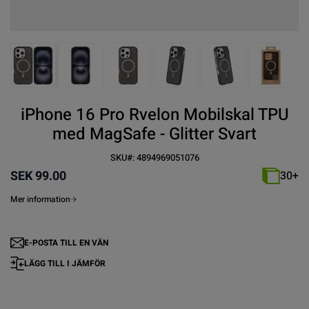
View larger image
View larger image
View larger image
View larger image
View larger imag
View la
iPhone 16 Pro Rvelon Mobilskal TPU
med MagSafe - Glitter Svart
SKU#:
4894969051076
SEK 99.00
30+
Mer information
E-POSTA TILL EN VÄN
LÄGG TILL I JÄMFÖR