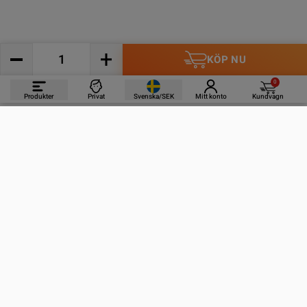
KÖP NU
0
Produkter
Privat
Svenska/SEK
Mitt konto
Kundvagn
PRODUKTER
INFORMATION