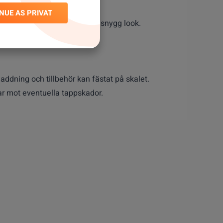
NUE AS PRIVAT
håller en clean, simpel och snygg look.
addning och tillbehör kan fästat på skalet.
r mot eventuella tappskador.