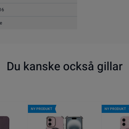
16
e
Du kanske också gillar
NY PRODUKT