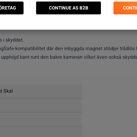
FÖRETAG
CONTINUE AS B2B
CONTI
r designat baserat på hållbarhet och skydd smtidigt som caset 
n mobil med ett stilrent utseende.
 i skyddet.
agSafe-kompatibilitet där den inbyggda magnet stödjer trådlös l
upphöjd kant runt den bakre kameran vilket även också skydda
gt Skal