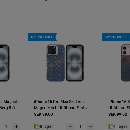
NY PRODUKT
NY PRODUKT
ed Magsafe
iPhone 16 Pro Max Skal med
iPhone 16 
- Blå/Guld
Magsafe och Utfällbart Stativ -
Utfällbart S
Randig Blå
SEK 99.00
SEK 99.00
6
I lager
3
I lager