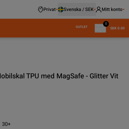
Privat
Svenska / SEK
Mitt konto
0
OUTLET
SEK 0.00
obilskal TPU med MagSafe - Glitter Vit
30+