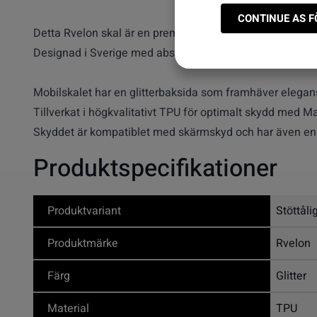
CONTINUE AS 
Detta Rvelon skal är en premiumserie av mobilskal som ä
Designad i Sverige med absolut noggranhet för att klä di
Mobilskalet har en glitterbaksida som framhäver elegans
Tillverkat i högkvalitativt TPU för optimalt skydd med M
Skyddet är kompatiblet med skärmskyd och har även en 
Produktspecifikationer
Produktvariant
Stöttåli
Produktmärke
Rvelon
Färg
Glitter
Material
TPU