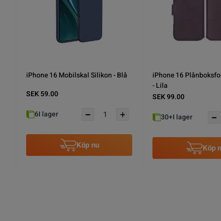
iPhone 16 Mobilskal Magnet
iPhone 16 Mobilskal S
Dubbelskydd - Rosa
Rvelon - Röd
SEK 99.00
SEK 99.00
6
I lager
21
I lager
Köp nu
Köp 