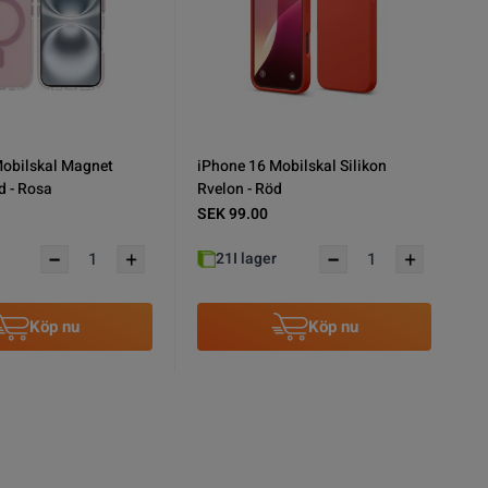
obilskal Silikon med
iPhone 16 Plånboksfodral Äkta
- Lila
Läder Rvelon - Svart
SEK 169.00
30+
I lager
Köp nu
Köp nu