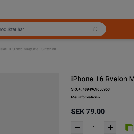
skal TPU med MagSafe - Glitter Vit
iPhone 16 Rvelon M
SKU#:
4894969050963
Mer information
SEK 79.00