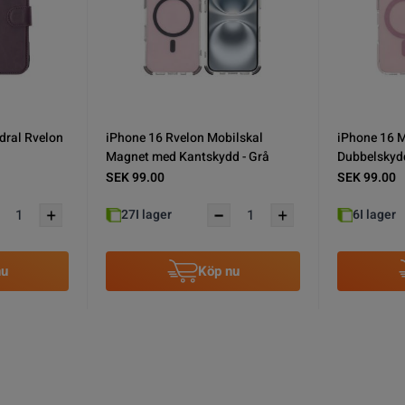
ilikon
iPhone 16 Mobilskal Korrugerad
iPhone 16 M
Magsafe Rvelon - Transparent
Korthållare 
SEK 99.00
SEK 59.00
30+
I lager
14
I lager
nu
Köp nu