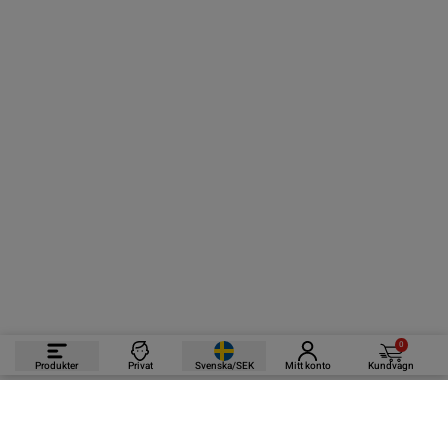
0
Produkter
Privat
Svenska/SEK
Mitt konto
Kundvagn