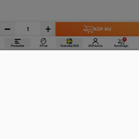
KÖP NU
0
Produkter
Privat
Svenska/SEK
Mitt konto
Kundvagn
PRODUKTER
INFORMATION