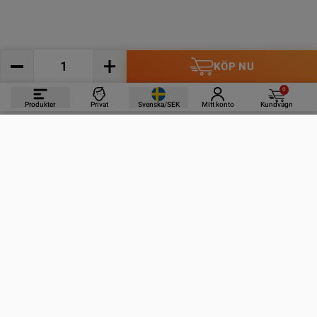
KÖP NU
0
Produkter
Privat
Svenska/SEK
Mitt konto
Kundvagn
PRODUKTER
INFORMATION