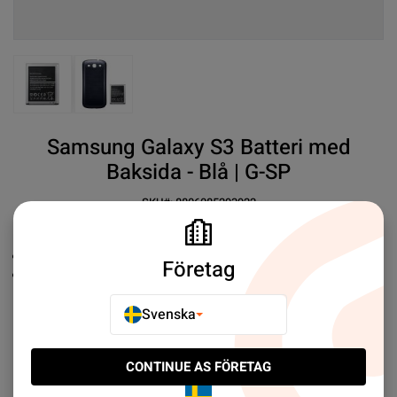
View larger image
View larger image
Samsung Galaxy S3 Batteri med
Baksida - Blå | G-SP
SKU#:
8806085293922
SEK 79.00
30+
Ersättningsbatteri
Företag
Samsung
Original
Mer information
Svenska
E-POSTA TILL EN VÄN
CONTINUE AS FÖRETAG
LÄGG TILL I JÄMFÖR