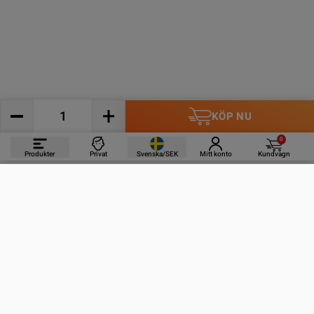
KÖP NU
0
Produkter
Privat
Svenska/SEK
Mitt konto
Kundvagn
PRODUKTER