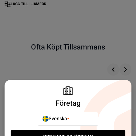
LÄGG TILL I JÄMFÖR
Ofta Köpt Tillsammans
Företag
Svenska