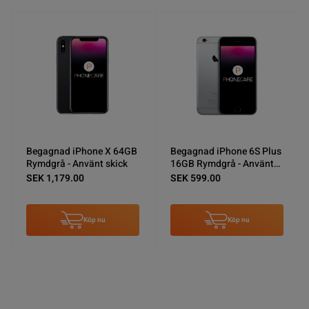
Begagnad iPhone X 64GB
Begagnad iPhone 6S Plus
Rymdgrå - Använt skick
16GB Rymdgrå - Använt
skick
SEK 1,179.00
SEK 599.00
Köp nu
Köp nu