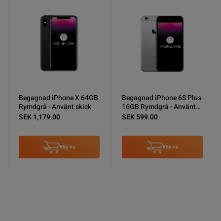
Begagnad iPhone X 64GB
Begagnad iPhone 6S Plus
Rymdgrå - Använt skick
16GB Rymdgrå - Använt
skick
SEK 1,179.00
SEK 599.00
Köp nu
Köp nu