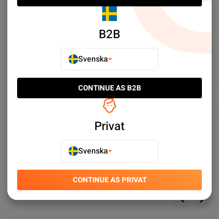
Samsung Galaxy A51
Samsung Galaxy A51
Baksida Original - Silver
Framkamera
SEK 179.00
SEK 79.00
B2B
Köp nu
Köp nu
Svenska
CONTINUE AS B2B
Översikt
Produktspecifikationer
Privat
Svenska
Du kanske också gillar
CONTINUE AS PRIVAT