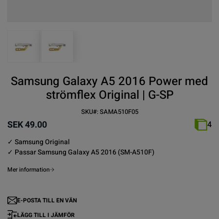
View larger image
View larger image
Samsung Galaxy A5 2016 Power med
strömflex Original | G-SP
SKU#:
SAMA510F05
SEK 49.00
4
✓
Samsung
Original
✓ Passar
Samsung Galaxy
A5 2016 (SM-A510F)
Mer information
E-POSTA TILL EN VÄN
LÄGG TILL I JÄMFÖR