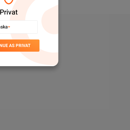
Privat
nska
NUE AS PRIVAT
mera.