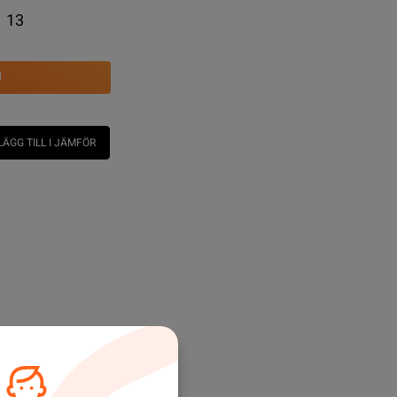
13
U
LÄGG TILL I JÄMFÖR