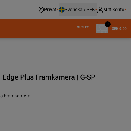
Privat
Svenska / SEK
Mitt konto
0
OUTLET
SEK 0.00
 Edge Plus Framkamera | G-SP
us Framkamera