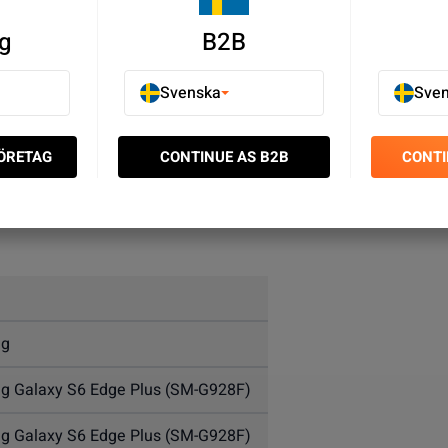
g
B2B
Svenska
Sve
FÖRETAG
CONTINUE AS B2B
CONTI
lder? Byt ut din trasiga
Samsung
Galaxy S6 Edge Plus Framka
ng
 Galaxy S6 Edge Plus (SM-G928F)
 Galaxy S6 Edge Plus (SM-G928F)