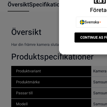
Översikt
Specifikationer
Företa
Svenska
Översikt
CONTINUE AS 
Har din främre kamera slutat fungera eller tar suddiga bi
Produktspecifikationer
Produktvariant
Kamera
Produktmärke
Samsu
Passar till
Samsung
Modell
Samsung