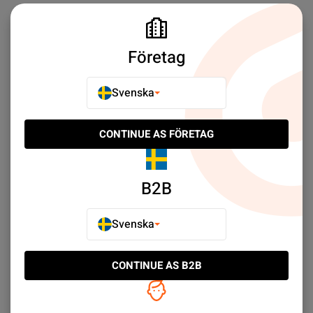
Företag
Ofta Köpt Tillsammans
Svenska
CONTINUE AS FÖRETAG
NY PRODUKT
NY PRODUKT
B2B
Svenska
CONTINUE AS B2B
Samsung Galaxy S8 Plus
Begagnad Samsung
LCD Screen with Frame
Galaxy S8 64GB Grå -