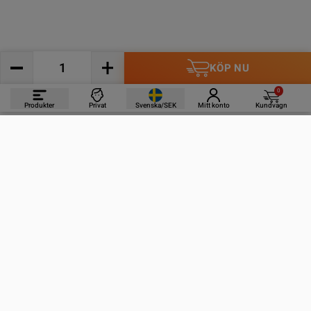
KÖP NU
0
Produkter
Privat
Svenska/SEK
Mitt konto
Kundvagn
PRODUKTER
INFORMATION