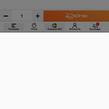
KÖP NU
0
Produkter
Privat
Svenska/SEK
Mitt konto
Kundvagn
PRODUKTER
INFORMATION
KONTAKTA OSS