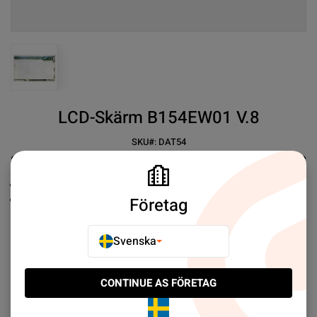
View larger image
LCD-Skärm B154EW01 V.8
SKU#:
DAT54
SEK 359.00
2
Kontrollerade reservdelar
Ersättningsskräm
Företag
Mer information
Svenska
E-POSTA TILL EN VÄN
CONTINUE AS FÖRETAG
LÄGG TILL I JÄMFÖR