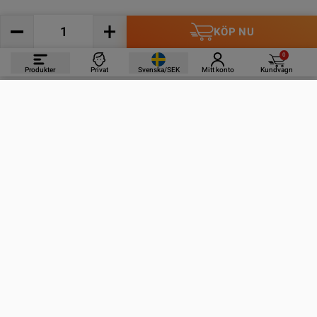
KÖP NU
0
Produkter
Privat
Svenska/SEK
Mitt konto
Kundvagn
PRODUKTER
INFORMATION
KONTAKTA OSS