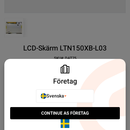
View larger image
LCD-Skärm LTN150XB-L03
SKU#:
DAT75
SEK 359.00
1
LCDSkärm LTN150XBL03
Företag
Mer information
Svenska
E-POSTA TILL EN VÄN
CONTINUE AS FÖRETAG
LÄGG TILL I JÄMFÖR