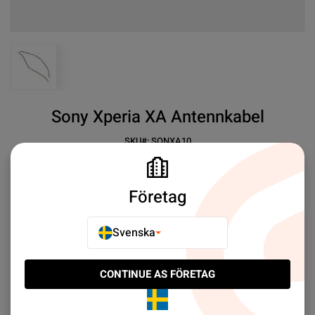
View larger image
Sony Xperia XA Antennkabel
SKU#:
SONXA10
SEK 29.00
3
Sony Xperia XA Antennkabel
Företag
Mer information
Svenska
E-POSTA TILL EN VÄN
CONTINUE AS FÖRETAG
LÄGG TILL I JÄMFÖR