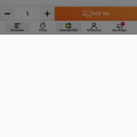
KÖP NU
0
Produkter
Privat
Svenska/SEK
Mitt konto
Kundvagn
PRODUKTER
INFORMATION
KONTAKTA OSS