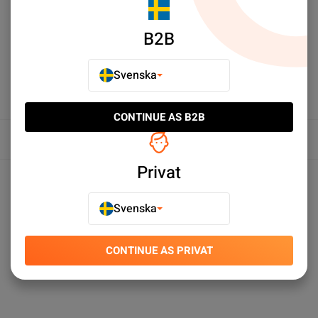
LÄGG TILL I JÄMFÖR
B2B
Svenska
CONTINUE AS B2B
Översikt
Privat
Produktspecifikationer
Svenska
CONTINUE AS PRIVAT