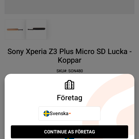
View larger image
View larger image
Sony Xperia Z3 Plus Micro SD Lucka -
Koppar
SKU#:
SON480
SEK 49.00
26
✓ Sony Xperia Z3 Plus
Företag
✓ Micro-SD Lucka
✓ Koppar
Svenska
Mer information
CONTINUE AS FÖRETAG
E-POSTA TILL EN VÄN