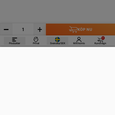
KÖP NU
0
Produkter
Privat
Svenska/SEK
Mitt konto
Kundvagn
PRODUKTER
INFORMATION