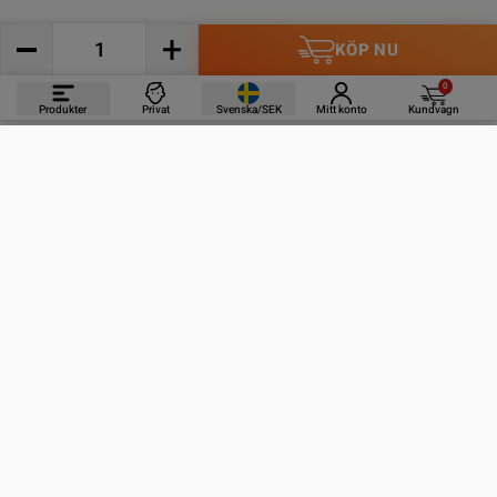
KÖP NU
0
Produkter
Privat
Svenska/SEK
Mitt konto
Kundvagn
PRODUKTER
INFORMATION
KONTAKTA OSS