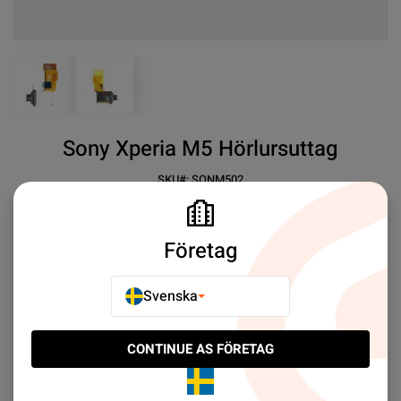
View larger image
View larger image
Sony Xperia M5 Hörlursuttag
SKU#:
SONM502
SEK 29.00
12
Sony Xperia M5 Audio Jack
Företag
Mer information
Svenska
E-POSTA TILL EN VÄN
CONTINUE AS FÖRETAG
LÄGG TILL I JÄMFÖR