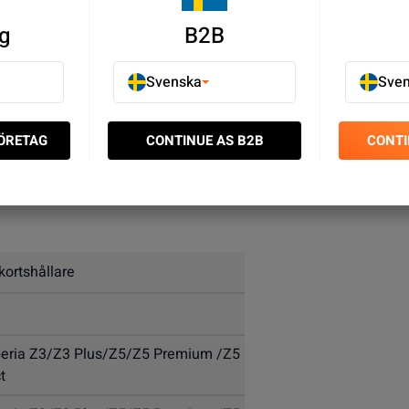
g
B2B
Svenska
Sve
FÖRETAG
CONTINUE AS B2B
CONTI
Premium/Z5 Compact
ortshållare
eria Z3/Z3 Plus/Z5/Z5 Premium /Z5
t