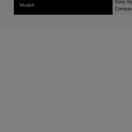
Sony Xp
Modell
Compac