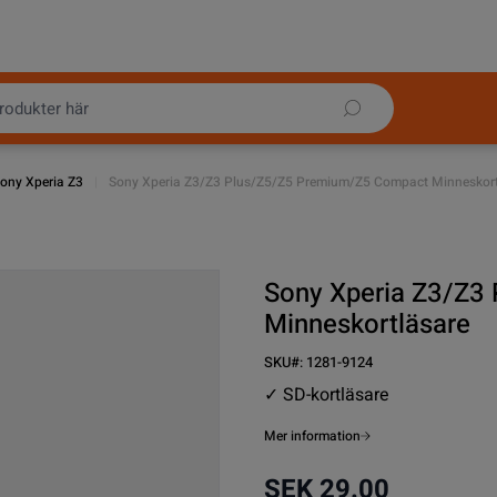
ony Xperia Z3
|
Sony Xperia Z3/Z3 Plus/Z5/Z5 Premium/Z5 Compact Minneskort
Sony Xperia Z3/Z3
Minneskortläsare
SKU#:
1281-9124
✓ SD-kortläsare
Mer information
SEK 29.00