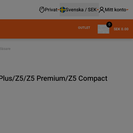
Privat
Svenska / SEK
Mitt konto
0
OUTLET
SEK 0.00
läsare
 Plus/Z5/Z5 Premium/Z5 Compact