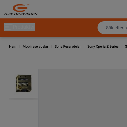
Hoppa till innehållet
Produkter
Hem
|
Mobilreservdelar
|
Sony Reservdelar
|
Sony Xperia Z Series
|
S
View larger image