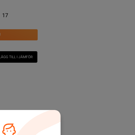
17
U
LÄGG TILL I JÄMFÖR