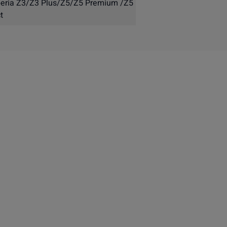
eria Z3/Z3 Plus/Z5/Z5 Premium /Z5
t