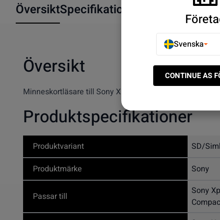
Översikt
Specifikationer
Företa
Svenska
Översikt
CONTINUE AS 
Minneskortläsare till Sony Xperia Z3/Z3 Plus/Z5/Z5 
Produktspecifikationer
Produktvariant
SD/Simk
Produktmärke
Sony
Sony Xp
Passar till
Compac