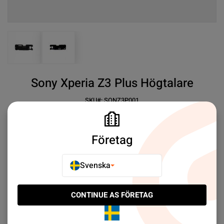
View larger image
View larger image
Sony Xperia Z3 Plus Högtalare
SKU#:
SONZ3P001
SEK 19.00
5
Sony Xperia Z3 Plus Högtalare
Företag
Mer information
Svenska
E-POSTA TILL EN VÄN
CONTINUE AS FÖRETAG
LÄGG TILL I JÄMFÖR