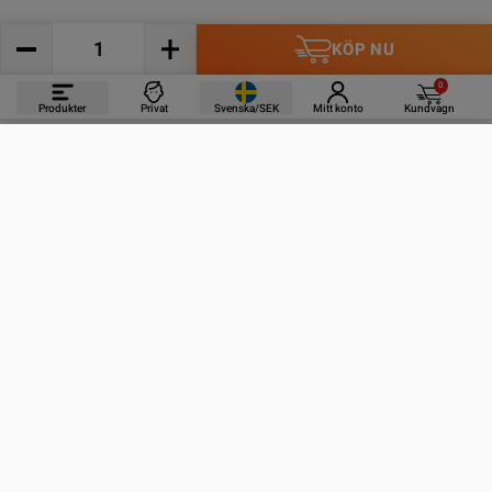
KÖP NU
0
Produkter
Privat
Svenska/SEK
Mitt konto
Kundvagn
PRODUKTER
INFORMATION
KONTAKTA OSS