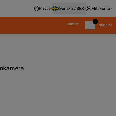
Privat
Svenska / SEK
Mitt konto
0
OUTLET
SEK 0.00
amkamera