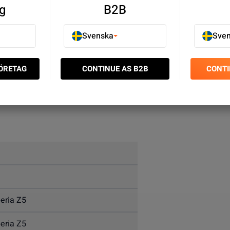
g
B2B
Svenska
Sve
FÖRETAG
CONTINUE AS B2B
CONTI
ilder? Byt ut din trasiga Sony Xperia Z5 Framkamera.
eria Z5
eria Z5