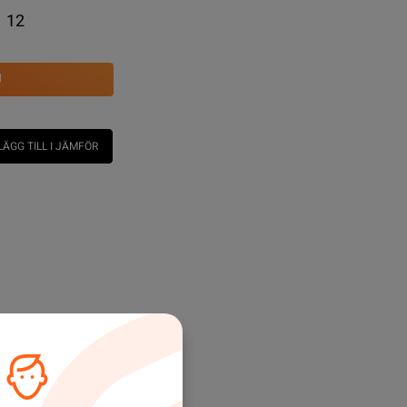
12
U
LÄGG TILL I JÄMFÖR