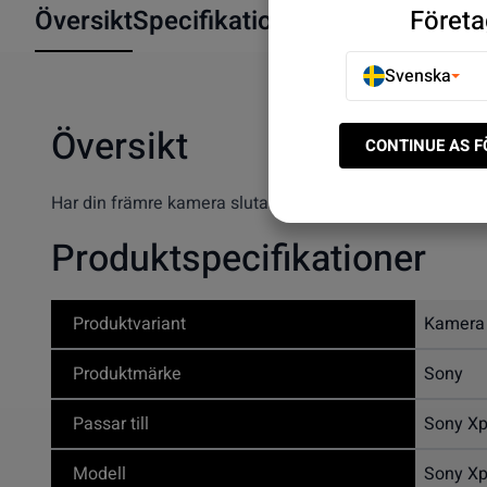
Företa
Översikt
Specifikationer
Svenska
Översikt
CONTINUE AS 
Har din främre kamera slutat fungera eller tar suddiga b
Produktspecifikationer
Produktvariant
Kamera
Produktmärke
Sony
Passar till
Sony Xp
Modell
Sony Xp