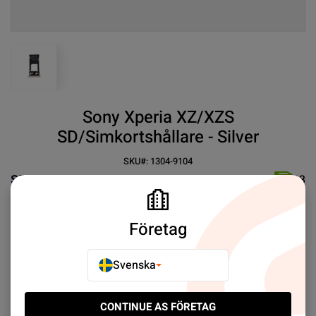
View larger image
Sony Xperia XZ/XZS
SD/Simkortshållare - Silver
SKU#:
1304-9104
SEK 19.00
13
✓
Enkel att byta
✓ Perfekt passform
Företag
Svenska
Mer information
CONTINUE AS FÖRETAG