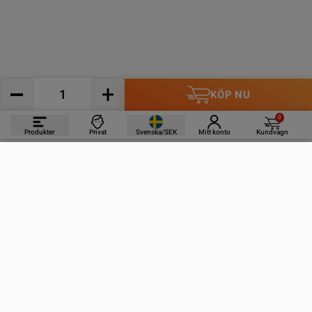
KÖP NU
0
Produkter
Privat
Svenska/SEK
Mitt konto
Kundvagn
PRODUKTER