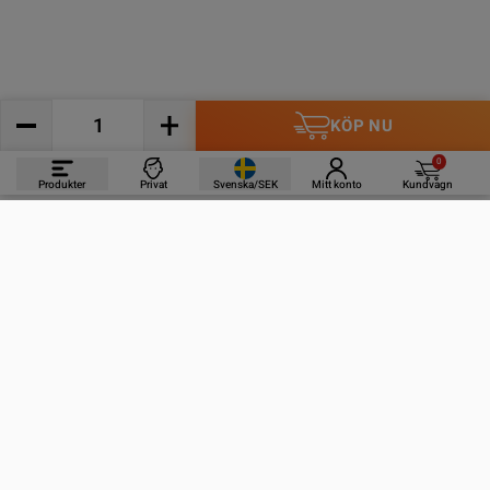
KÖP NU
0
Produkter
Privat
Svenska/SEK
Mitt konto
Kundvagn
PRODUKTER
INFORMATION