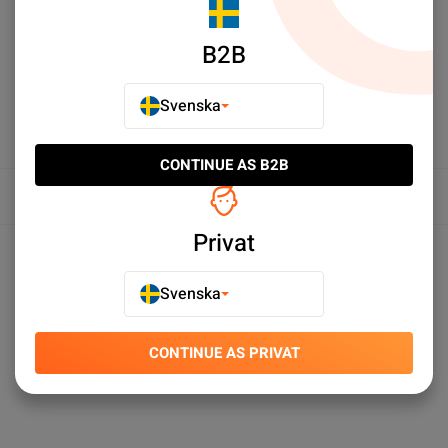
LÄGG TILL I JÄMFÖR
B2B
Svenska
CONTINUE AS B2B
Översikt
Privat
Produktspecifikationer
Svenska
CONTINUE AS PRIVAT