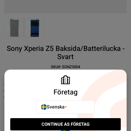
View larger image
View larger image
Sony Xperia Z5 Baksida/Batterilucka -
Svart
SKU#:
SONZ5004
SEK 59.00
30+
Ersättningsbaksida
Företag
Premium tredjepart
Enkel installation
Svenska
Mer information
CONTINUE AS FÖRETAG
E-POSTA TILL EN VÄN