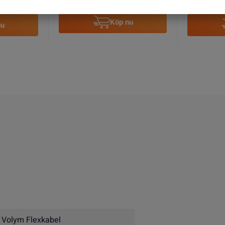
nu
Köp nu
 Volym Flexkabel