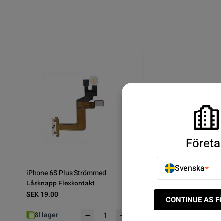
Företa
Svenska
iPhone 6S Plus Wifi-Antenn
iPhone 6S Plus Wifi-A
Flexkabel (Lång)
Flexkabel
SEK 19.00
SEK 19.00
CONTINUE AS 
20
I lager
30+
I lager