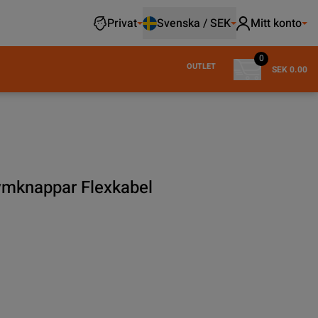
Privat
Svenska / SEK
Mitt konto
0
OUTLET
SEK 0.00
ymknappar Flexkabel