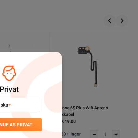
Privat
nska
lus Testkabel för LCD
iPhone 6S Plus/6 Plus Kameralins
- Guld
SEK 19.00
NUE AS PRIVAT
30+
I lager