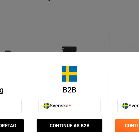
NYTT PRIS
g
B2B
Svenska
Sve
ntenn
iPhone 6S Plus Framkamera med
iPhone 6S P
Närhetssensor
Skärm
SEK 69.00
SEK 19.00
FÖRETAG
CONTINUE AS B2B
CONTI
11
I lager
4
I lager