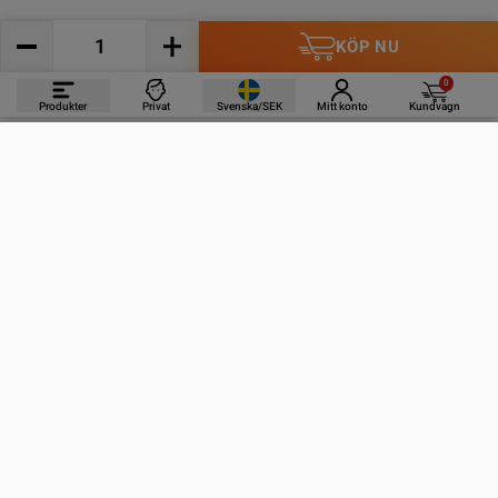
KÖP NU
0
Produkter
Privat
Svenska/SEK
Mitt konto
Kundvagn
PRODUKTER
INFORMATION
KONTAKTA OSS