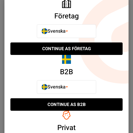
Företag
Svenska
Ofta Köpt Tillsammans
CONTINUE AS FÖRETAG
B2B
Svenska
CONTINUE AS B2B
Privat
iPhone 6S Plus Strömmed
iPhone 6S Plus
Låsknapp Flexkontakt
Volymknappar Flexkabel