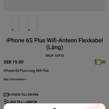
View larger image
View larger image
iPhone 6S Plus Wifi-Antenn Flexkabel
(Lång)
SKU#:
6SP20
SEK 19.00
20
iPhone 6S Plus Long Wifi Flex
Mer information
E-POSTA TILL EN VÄN
LÄGG TILL I JÄMFÖR