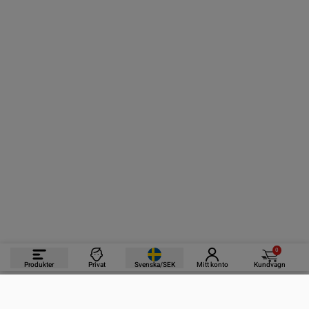
0
Produkter
Privat
Svenska/SEK
Mitt konto
Kundvagn