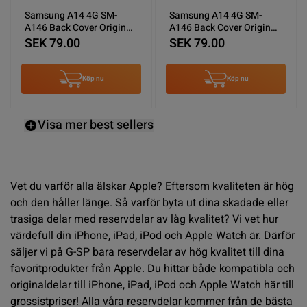
Samsung A14 4G SM-
Samsung A14 4G SM-
A146 Back Cover Original
A146 Back Cover Original
OEM Deep Purple
OEM Light Purple
SEK 79.00
SEK 79.00
Köp nu
Köp nu
Visa mer best sellers
Vet du varför alla älskar Apple? Eftersom kvaliteten är hög
och den håller länge. Så varför byta ut dina skadade eller
trasiga delar med reservdelar av låg kvalitet? Vi vet hur
värdefull din iPhone, iPad, iPod och Apple Watch är. Därför
säljer vi på G-SP bara reservdelar av hög kvalitet till dina
favoritprodukter från Apple. Du hittar både kompatibla och
originaldelar till iPhone, iPad, iPod och Apple Watch här till
grossistpriser! Alla våra reservdelar kommer från de bästa