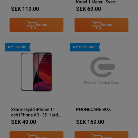
Kabel 1 Meter - Svart
SEK 119.00
SEK 69.00
Köp nu
Köp nu
NYTT PRIS
NY PRODUKT
Skärmskydd iPhone 11
PHONECARE BOX
och iPhone XR - 3D Härdat
Glas miljö
SEK 49.00
SEK 169.00
Köp nu
Köp nu