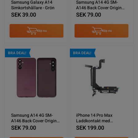
Samsung Galaxy A14
Samsung A14 4G SM-
Simkortshållare - Grön
A146 Back Cover Original
OEM Deep Purple
SEK 39.00
SEK 79.00
Köp nu
Köp nu
BRA DEAL!
BRA DEAL!
Samsung A14 4G SM-
iPhone 14 Pro Max
A146 Back Cover Original
Laddkontakt med
OEM Light Purple
Flexkabel Original - Vit
SEK 79.00
SEK 199.00