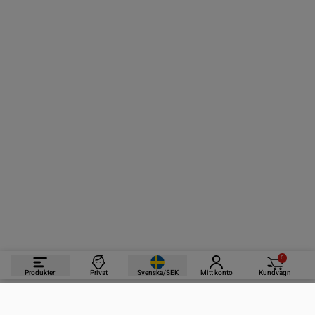
0
Produkter
Privat
Svenska/SEK
Mitt konto
Kundvagn