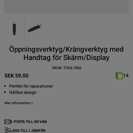
View larger image
View larger image
Öppningsverktyg/Krängverktyg med
Handtag för Skärm/Display
SKU#:
TOOL1065
SEK 59.00
14
Perfekt för reparationer
Hållbar design
Mer information
E-POSTA TILL EN VÄN
LÄGG TILL I JÄMFÖR