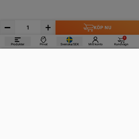
KÖP NU
0
Produkter
Privat
Svenska/SEK
Mitt konto
Kundvagn
PRODUKTER
INFORMATION