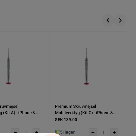
ruvmejsel
Premium Skruvmejsel
 (Kit D) - iPhone &
Mobilverktyg (Kit E) - iPhone &
Android
SEK 139.00
2
I lager