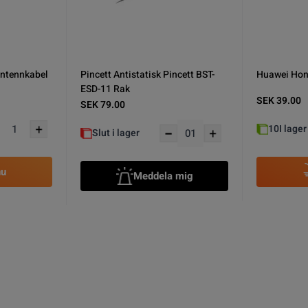
Huawei Honor 8 Lite
Huawei Hon
Minneskort/Simkortshållare - Vit
med Flexkab
SEK 19.00
SEK 19.00
3
I lager
10
I lager
nu
Köp nu