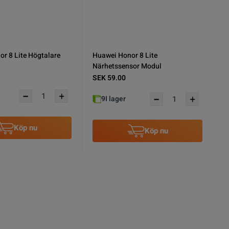
or 8 Lite Hemknapp
Huawei Honor 8 Lite Hemknapp
el - Blå
med Flexkabel - Guld
SEK 19.00
10
I lager
Köp nu
Köp nu