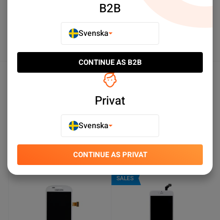
B2B
Köp nu
Köp nu
Svenska
CONTINUE AS B2B
Produktspecifikationer
Privat
Du kanske också gillar
Svenska
CONTINUE AS PRIVAT
SALES