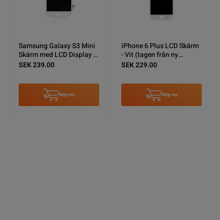
Samsung Galaxy S3 Mini
iPhone 6 Plus LCD Skärm
Skärm med LCD Display -
- Vit (tagen från ny
Vit
iPhone)
SEK 239.00
SEK 229.00
Köp nu
Köp nu