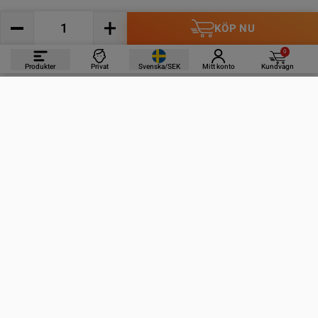
KÖP NU
0
Produkter
Privat
Svenska/SEK
Mitt konto
Kundvagn
PRODUKTER
INFORMATION
KONTAKTA OSS