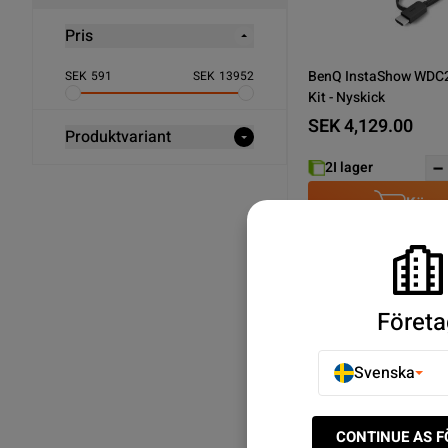
Pris
BenQ InstaShow WDC2
SEK
591
SEK
13952
Kit - Nyskick
SEK 4,129.00
Produktvariant
2
I lager
Köp n
Som visar 4/4
Företa
Upptäck Nätverkstillbe
Svenska
CONTINUE AS 