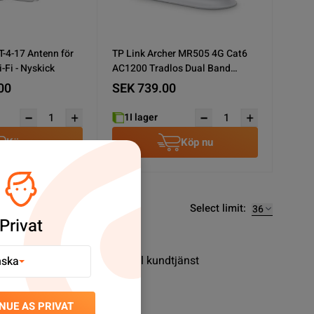
-4-17 Antenn för
TP Link Archer MR505 4G Cat6
-Fi - Nyskick
AC1200 Tradlos Dual Band
Gigabit Router Nyskick
00
SEK 739.00
1
I lager
Köp nu
Köp nu
Select limit:
Privat
nt ✓ Snabba leveranser ✓ Enkel kundtjänst
nska
NUE AS PRIVAT