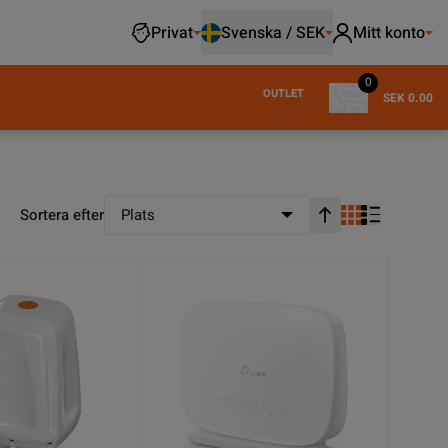
Privat
Svenska / SEK
Mitt konto
0
OUTLET
SEK 0.00
Sortera efter
Plats
Stigande ordning