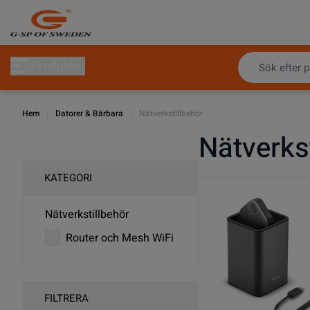
Hoppa till innehållet
Produkter
Hem
|
Datorer & Bärbara
|
Nätverkstillbehör
Nätverks
KATEGORI
Nätverkstillbehör
Router och Mesh WiFi
FILTRERA