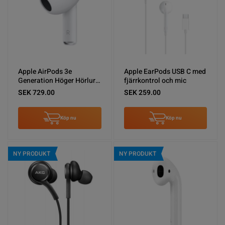
Apple AirPods 3e
Apple EarPods USB C med
Generation Höger Hörlur
fjärrkontrol och mic
Ersättning
SEK 729.00
SEK 259.00
Köp nu
Köp nu
NY PRODUKT
NY PRODUKT