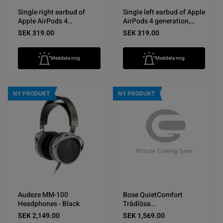
Single right earbud of
Single left earbud of Apple
Apple AirPods 4
AirPods 4 generation,
generation, swithout
swithout charging case.
SEK 319.00
SEK 319.00
charging case.
Meddela mig
Meddela mig
NY PRODUKT
NY PRODUKT
Audeze MM-100
Bose QuietComfort
Headphones - Black
Trådlösa
Brusreducerande Hörlurar
SEK 2,149.00
SEK 1,569.00
Chilled Lilac - Nyskick