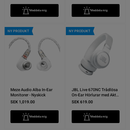
Meddela mig
Meddela mig
NY PRODUKT
NY PRODUKT
Meze Audio Alba In-Ear
JBL Live 670NC Trådlösa
Monitorer - Nyskick
On-Ear Hörlurar med Aktiv
Brusreducering Vit -
SEK 1,019.00
SEK 619.00
Nyskick
Meddela mig
Meddela mig