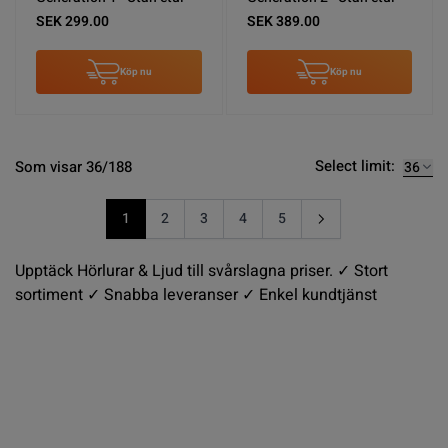
SEK 299.00
SEK 389.00
Köp nu
Köp nu
Select limit:
Som visar 36/188
1
2
3
4
5
You're currently reading page
Sida
Sida
Sida
Sida
Upptäck Hörlurar & Ljud till svårslagna priser. ✓ Stort
sortiment ✓ Snabba leveranser ✓ Enkel kundtjänst