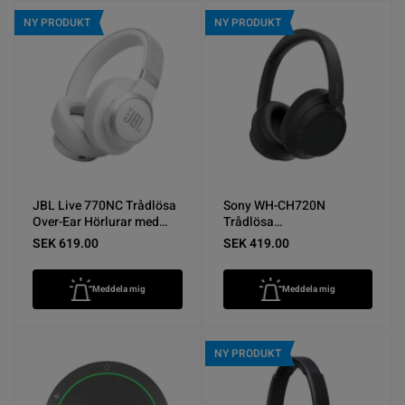
NY PRODUKT
NY PRODUKT
JBL Live 770NC Trådlösa
Sony WH-CH720N
Over-Ear Hörlurar med
Trådlösa
Aktiv Brusreducering Vit -
Brusreducerande Hörlurar
SEK 619.00
SEK 419.00
Nyskick
Svart - Nyskick
Meddela mig
Meddela mig
NY PRODUKT