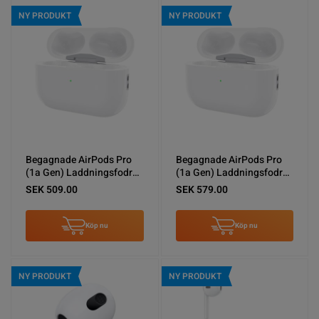
NY PRODUKT
NY PRODUKT
Begagnade AirPods Pro
Begagnade AirPods Pro
(1a Gen) Laddningsfodral
(1a Gen) Laddningsfodral
- Använt skick
- Bra skick
SEK 509.00
SEK 579.00
Köp nu
Köp nu
NY PRODUKT
NY PRODUKT