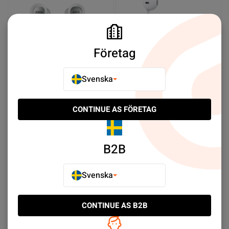
Företag
Svenska
Samsung USB-C Headset
Apple EarPods med
EO-IC100 - Vit
Lightning-kontakt
CONTINUE AS FÖRETAG
SEK 239.00
SEK 249.00
Meddela mig
Köp nu
B2B
Svenska
NY PRODUKT
NY PRODUKT
CONTINUE AS B2B