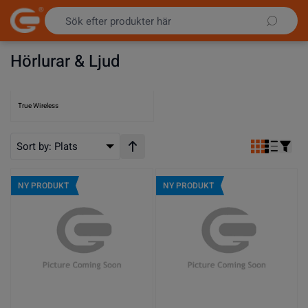
Hoppa till innehållet
Hörlurar & Ljud
True Wireless
Sort by:
Plats
Stigande ordning
NY PRODUKT
NY PRODUKT