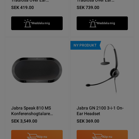
Tradlosa Over Ear
Tradlosa Over Ear
Horlurar med ANC Svart
Horlurar Champagne
SEK 419.00
SEK 739.00
Nyskick
Nyskick
Meddela mig
Meddela mig
NY PRODUKT
Jabra Speak 810 MS
Jabra GN 2100 3-i-1 On-
Konferenshogtalare
Ear Headset
Nyskick
SEK 3,549.00
SEK 369.00
Köp nu
Köp nu