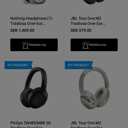
Nothing Headphone (1)
JBL Tour One M2
Trådlösa Over-Ear
Tradlosa Over Ear
Hörlurar Vit - Nyskick
Horlurar Svart Nyskick
SEK 1,469.00
SEK 579.00
Meddela mig
Meddela mig
NY PRODUKT
NY PRODUKT
Philips TAH8506BK 00
JBL Tour One M2