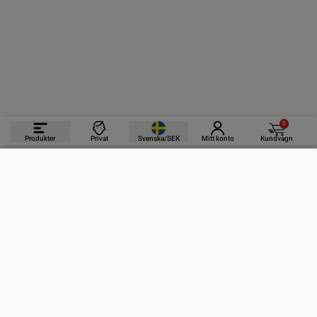
0
Produkter
Privat
Svenska/SEK
Mitt konto
Kundvagn
PRODUKTER