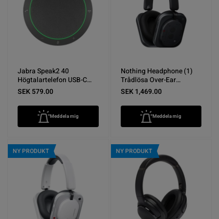
Jabra Speak2 40
Nothing Headphone (1)
Högtalartelefon USB-C
Trådlösa Over-Ear
Grå - Nyskick
Hörlurar Svart - Nyskick
SEK 579.00
SEK 1,469.00
Meddela mig
Meddela mig
NY PRODUKT
NY PRODUKT