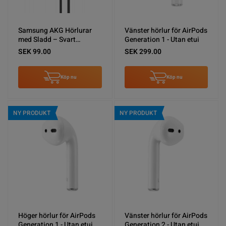
Samsung AKG Hörlurar
Vänster hörlur för AirPods
med Sladd – Svart
Generation 1 - Utan etui
(Bulkförpackning)
SEK 99.00
SEK 299.00
Köp nu
Köp nu
NY PRODUKT
NY PRODUKT
Höger hörlur för AirPods
Vänster hörlur för AirPods
Generation 1 - Utan etui
Generation 2 - Utan etui