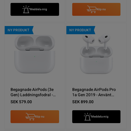
Meddela mig
Köp nu
NY PRODUKT
NY PRODUKT
Begagnade AirPods (3e
Begagnade AirPods Pro
Gen) Laddningsfodral -
1a Gen 2019 - Använt
Bra skick
skick
SEK 579.00
SEK 899.00
Köp nu
Meddela mig