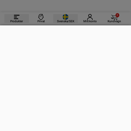
0
Produkter
Privat
Svenska/SEK
Mitt konto
Kundvagn
PRODUKTER
INFORMATION
KONTAKTA OSS
PRENUMERERA PÅ VÅRA NYHETSBREV