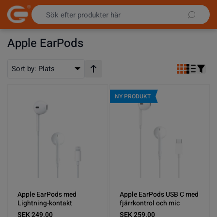
Hoppa till innehållet
Apple EarPods
Sort by:
Plats
Stigande ordning
NY PRODUKT
Apple EarPods med
Apple EarPods USB C med
Lightning-kontakt
fjärrkontrol och mic
SEK 249.00
SEK 259.00