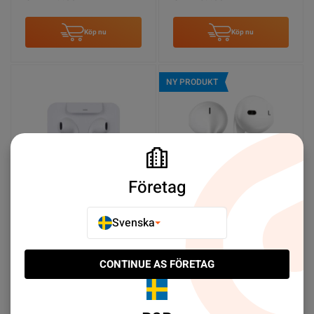
Köp nu
Köp nu
NY PRODUKT
Företag
Svenska
iPhone Hörlurar med
Apple EarPods med
Lightning-kontakt
3.5mm Hörlursuttag
SEK 229.00
SEK 109.00
CONTINUE AS FÖRETAG
Köp nu
Köp nu