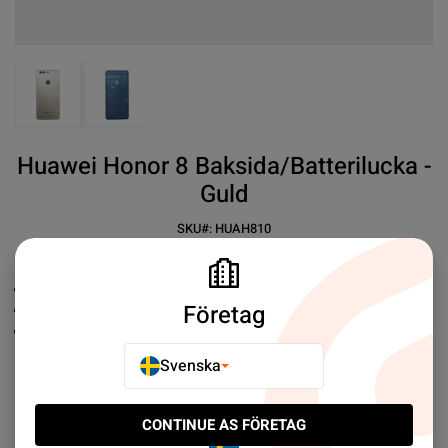
View larger image
View larger image
Huawei Honor 8 Baksida/Batterilucka -
Guld
SKU#:
HUAH810
SEK 59.00
6
Ersättningsbaksida
Företag
Premium kvalité
Enkel installation
Svenska
Mer information
CONTINUE AS FÖRETAG
E-POSTA TILL EN VÄN