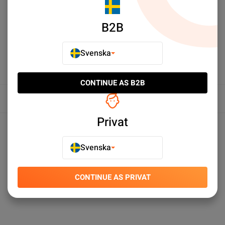
LÄGG TILL I JÄMFÖR
B2B
Svenska
CONTINUE AS B2B
Översikt
Privat
Produktspecifikationer
Svenska
CONTINUE AS PRIVAT