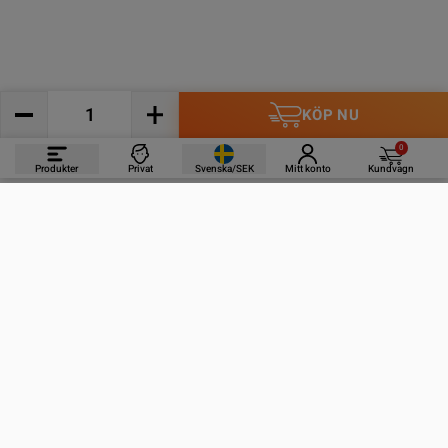
KÖP NU
0
Produkter
Privat
Svenska/SEK
Mitt konto
Kundvagn
PRODUKTER
INFORMATION