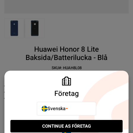
View larger image
View larger image
Huawei Honor 8 Lite
Baksida/Batterilucka - Blå
SKU#:
HUAH8L08
SEK 49.00
18
Ersättningsbaksida
Företag
Premium kvalité
Enkel installation
Svenska
Mer information
CONTINUE AS FÖRETAG
E-POSTA TILL EN VÄN