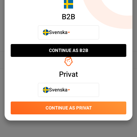
LÄGG TILL I JÄMFÖR
B2B
Svenska
CONTINUE AS B2B
Översikt
Privat
Produktspecifikationer
Svenska
CONTINUE AS PRIVAT