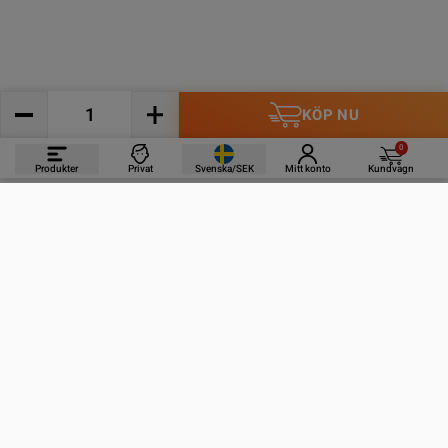
KÖP NU
0
Produkter
Privat
Svenska/SEK
Mitt konto
Kundvagn
PRODUKTER
INFORMATION