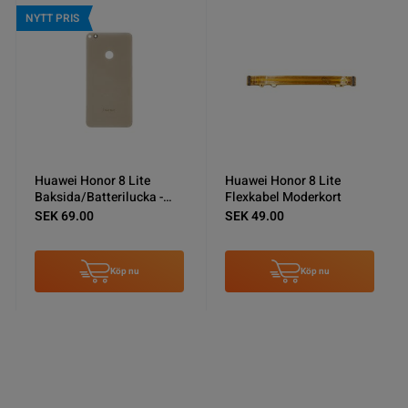
Huawei Honor 8 Lite
Huawei Honor 8 Lite
 -
Flexkabel Moderkort
Närhetssensor Modul
SEK 49.00
SEK 59.00
Köp nu
Köp nu