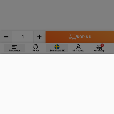
KÖP NU
0
Produkter
Privat
Svenska/SEK
Mitt konto
Kundvagn
PRODUKTER