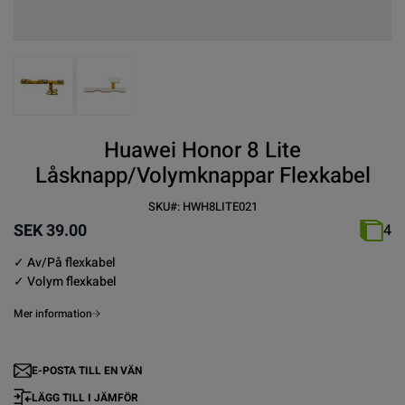
View larger image
View larger image
Huawei Honor 8 Lite
Låsknapp/Volymknappar Flexkabel
SKU#:
HWH8LITE021
SEK 39.00
4
✓ Av/På flexkabel
✓ Volym flexkabel
Mer information
E-POSTA TILL EN VÄN
LÄGG TILL I JÄMFÖR