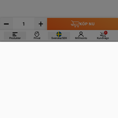
KÖP NU
0
Produkter
Privat
Svenska/SEK
Mitt konto
Kundvagn
PRODUKTER
INFORMATION