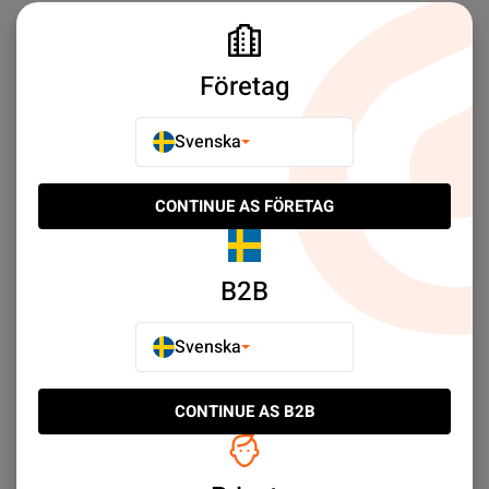
Företag
Ofta Köpt Tillsammans
Svenska
CONTINUE AS FÖRETAG
B2B
Svenska
CONTINUE AS B2B
Huawei Honor 8 Lite
Huawei Honor 9
Hemknapp med Flexkabel
Låsknapp med