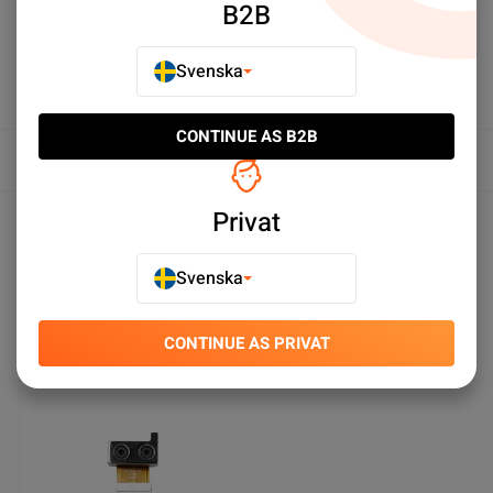
B2B
Köp nu
Svenska
CONTINUE AS B2B
Översikt
Produktspecifikationer
Privat
Svenska
Du kanske också gillar
CONTINUE AS PRIVAT