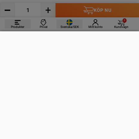
KÖP NU
0
Produkter
Privat
Svenska/SEK
Mitt konto
Kundvagn
PRODUKTER
INFORMATION
KONTAKTA OSS
PRENUMERERA PÅ VÅRA NYHETSBREV