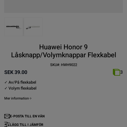
View larger image
View larger image
Huawei Honor 9
Låsknapp/Volymknappar Flexkabel
SKU#:
HWH9022
SEK 39.00
3
✓ Av/På flexkabel
✓ Volym flexkabel
Mer information
E-POSTA TILL EN VÄN
LÄGG TILL I JÄMFÖR