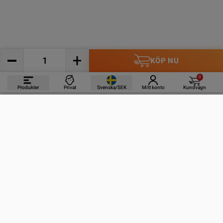
KÖP NU
0
Produkter
Privat
Svenska/SEK
Mitt konto
Kundvagn
PRODUKTER
INFORMATION