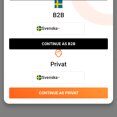
LÄGG TILL I JÄMFÖR
B2B
Svenska
CONTINUE AS B2B
Översikt
Privat
Produktspecifikationer
Svenska
CONTINUE AS PRIVAT