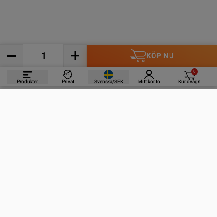
KÖP NU
0
Produkter
Privat
Svenska/SEK
Mitt konto
Kundvagn
PRODUKTER
INFORMATION