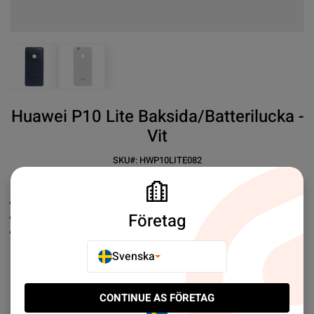
View larger image
View larger image
Huawei P10 Lite Baksida/Batterilucka -
Vit
SKU#:
HWP10LITE082
SEK 59.00
2
Ersättningsbaksida
Företag
Premium kvalité
Enkel installation
Svenska
Mer information
CONTINUE AS FÖRETAG
E-POSTA TILL EN VÄN