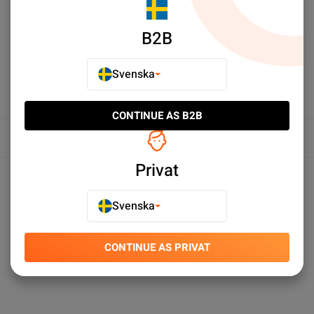
LÄGG TILL I JÄMFÖR
B2B
Svenska
CONTINUE AS B2B
Översikt
Privat
Produktspecifikationer
Svenska
CONTINUE AS PRIVAT