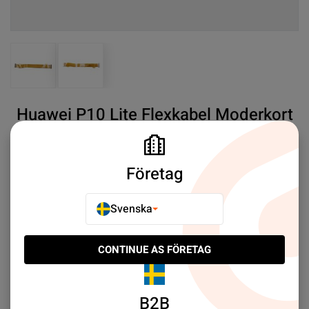
View larger image
View larger image
Huawei P10 Lite Flexkabel Moderkort
SKU#:
HWP10LITE122
SEK 19.00
2
Företag
Huawei P10 Lite Motherboard Flex Cable
Mer information
Svenska
CONTINUE AS FÖRETAG
E-POSTA TILL EN VÄN
LÄGG TILL I JÄMFÖR
B2B