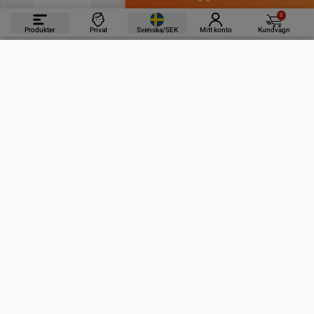
0
Produkter
Privat
Svenska/SEK
Mitt konto
Kundvagn
PRODUKTER
INFORMATION
KONTAKTA OSS
PRENUMERERA PÅ VÅRA NYHETSBREV