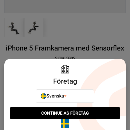
View larger image
View larger image
iPhone 5 Framkamera med Sensorflex
SKU#:
5G05
SEK 29.00
19
iPhone 5 Framkamera med Sensorflex
Företag
Mer information
Svenska
E-POSTA TILL EN VÄN
CONTINUE AS FÖRETAG
LÄGG TILL I JÄMFÖR