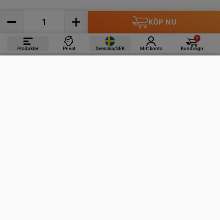
KÖP NU
0
Produkter
Privat
Svenska/SEK
Mitt konto
Kundvagn
PRODUKTER
INFORMATION
KONTAKTA OSS