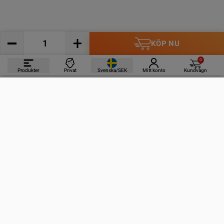
KÖP NU
0
Produkter
Privat
Svenska/SEK
Mitt konto
Kundvagn
PRODUKTER
INFORMATION