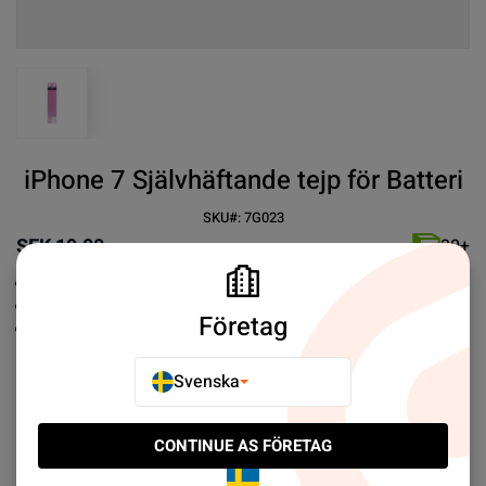
View larger image
iPhone 7 Självhäftande tejp för Batteri
SKU#:
7G023
SEK 19.00
30+
Enkel att montera
Sitter ordentligt
Företag
Enkel att montera av
Mer information
Svenska
E-POSTA TILL EN VÄN
CONTINUE AS FÖRETAG
LÄGG TILL I JÄMFÖR