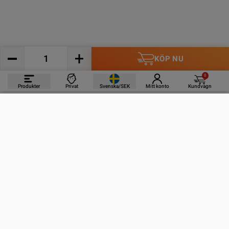
KÖP NU
0
Produkter
Privat
Svenska/SEK
Mitt konto
Kundvagn
PRODUKTER
INFORMATION