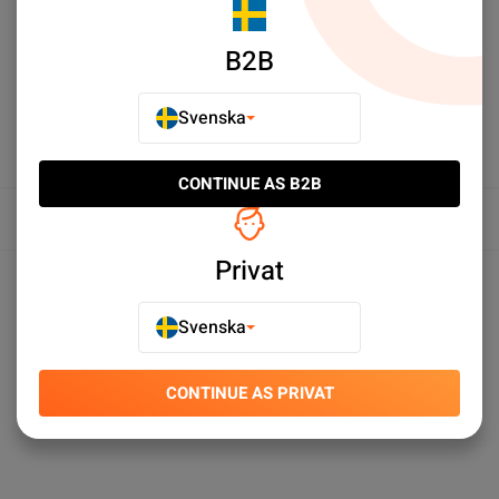
LÄGG TILL I JÄMFÖR
B2B
Svenska
CONTINUE AS B2B
Översikt
Privat
Produktspecifikationer
Svenska
CONTINUE AS PRIVAT