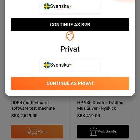
SEK 156,250.00
SEK 1,029.00
Svenska
Meddela mig
Köp nu
CONTINUE AS B2B
NY PRODUKT
Privat
Svenska
CONTINUE AS PRIVAT
DDR4 motherboard
HP 930 Creator Trådlös
software test machine
Mus Silver - Nyskick
SEK 2,629.00
SEK 419.00
Köp nu
Meddela mig