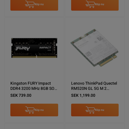
Köp nu
Köp nu
Kingston FURY Impact
Lenovo ThinkPad Quectel
DDR4 3200 MHz 8GB SO
RM520N GL 5G M 2
DIMM Nyskick
WWAN modul Nyskick
SEK 739.00
SEK 1,199.00
Köp nu
Köp nu