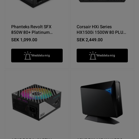
Phanteks Revolt SFX
Corsair HXi Series
850W 80+ Platinum
HX1500i 1500W 80 PLUS
Nätaggregat - Nyskick
Platinum Nätaggregat -
SEK 1,099.00
SEK 2,449.00
Nyskick
Meddela mig
Meddela mig