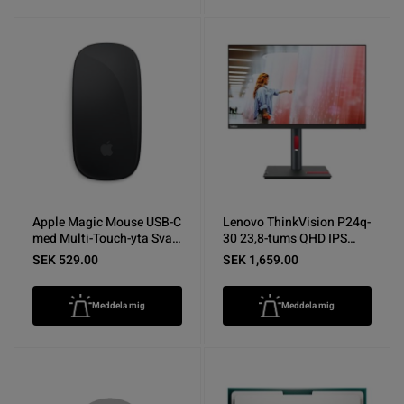
Apple Magic Mouse USB-C
Lenovo ThinkVision P24q-
med Multi-Touch-yta Svart
30 23,8-tums QHD IPS
- Nyskick
Monitor - Nyskick
SEK 529.00
SEK 1,659.00
Meddela mig
Meddela mig