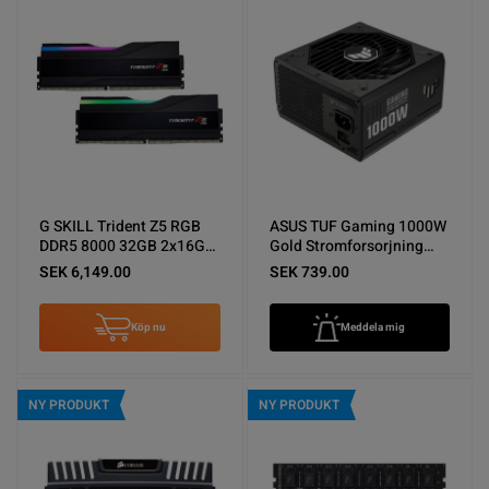
G SKILL Trident Z5 RGB
ASUS TUF Gaming 1000W
DDR5 8000 32GB 2x16GB
Gold Stromforsorjning
Svart Nyskick
Nyskick
SEK 6,149.00
SEK 739.00
Köp nu
Meddela mig
NY PRODUKT
NY PRODUKT