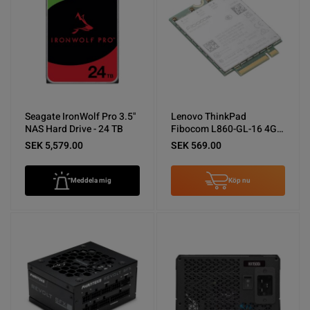
Seagate IronWolf Pro 3.5"
Lenovo ThinkPad
NAS Hard Drive - 24 TB
Fibocom L860-GL-16 4G
LTE CAT16 M.2 WWAN-
SEK 5,579.00
SEK 569.00
modul - Nyskick
Meddela mig
Köp nu