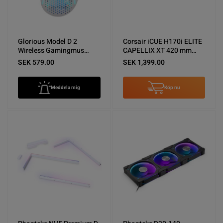
Glorious Model D 2
Corsair iCUE H170i ELITE
Wireless Gamingmus
CAPELLIX XT 420 mm
Matte White Nyskick
Vätskekylare för CPU -
SEK 579.00
SEK 1,399.00
Nyskick
Meddela mig
Köp nu