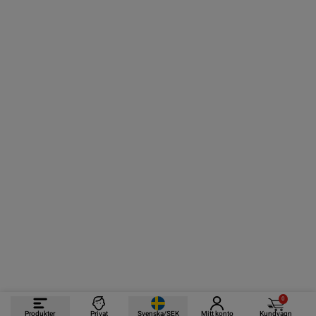
0
Produkter
Privat
Svenska/SEK
Mitt konto
Kundvagn