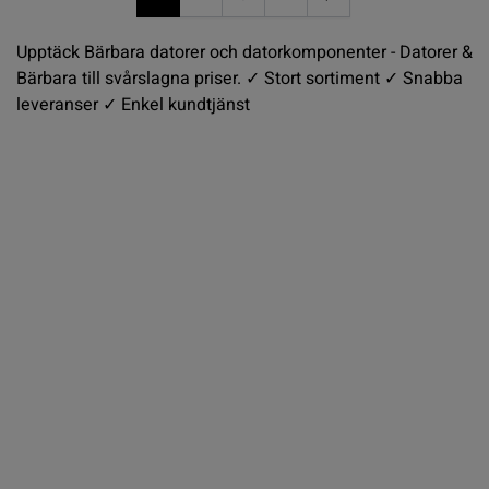
You're currently reading page
Sida
Sida
Sida
Upptäck Bärbara datorer och datorkomponenter - Datorer &
Bärbara till svårslagna priser. ✓ Stort sortiment ✓ Snabba
leveranser ✓ Enkel kundtjänst