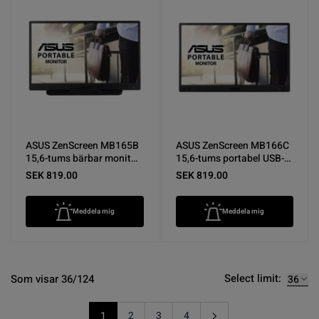
ASUS ZenScreen MB165B
ASUS ZenScreen MB166C
15,6-tums bärbar monitor
15,6-tums portabel USB-C-
- Nyskick
skärm - Nyskick
SEK 819.00
SEK 819.00
Meddela mig
Meddela mig
Select limit:
Som visar 36/124
1
2
3
4