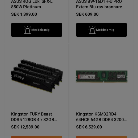
ASUS ROG Loki SFX-L
ASUS BW-16D1H-U PRO
850W Platinum
Extern Blu-ray-brännare
Strömförsörjning -
USB 3.0 Svart - Nyskick
SEK 1,399.00
SEK 609.00
Nyskick
Meddela mig
Meddela mig
Kingston FURY Beast
Kingston KSM32RD4
DDR5 128GB 4 x 32GB
64HCR 64GB DDR4 3200
5200MT s CL40 DIMM Kit
ECC Registered DIMM
SEK 12,589.00
SEK 6,529.00
Nyskick
Nyskick