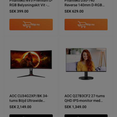
Phanteks NV5 Premium D-
Phanteks D30-140
RGB Belysningskit Vit -
Reverse 140mm D-RGB
Nyskick
LED-fläkt Svart - Nyskick
SEK 399.00
SEK 629.00
Köp nu
Köp nu
AOC CU34G2XP/BK 34-
AOC Q27B3CF2 27-tums
tums Böjd Ultrawide
QHD IPS-monitor med
Skärm - Nyskick
USB-C och höjdjusterbart
SEK 2,149.00
SEK 1,349.00
stativ - Nyskick