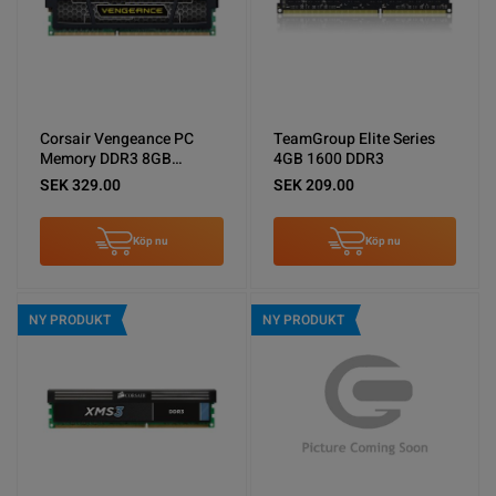
Corsair Vengeance PC
TeamGroup Elite Series
Memory DDR3 8GB
4GB 1600 DDR3
1600MHz
SEK 329.00
SEK 209.00
Köp nu
Köp nu
NY PRODUKT
NY PRODUKT