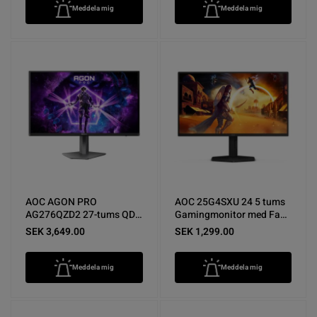
Meddela mig
Meddela mig
AOC AGON PRO
AOC 25G4SXU 24 5 tums
AG276QZD2 27-tums QD-
Gamingmonitor med Fast
OLED Gamingskärm -
IPS panel Nyskick
SEK 3,649.00
SEK 1,299.00
Nyskick
Meddela mig
Meddela mig