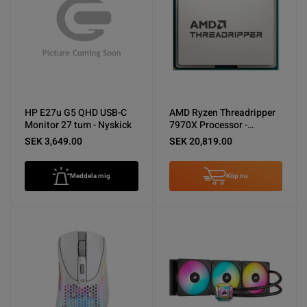
HP E27u G5 QHD USB-C
AMD Ryzen Threadripper
Monitor 27 tum - Nyskick
7970X Processor -
Nyskick
SEK 3,649.00
SEK 20,819.00
Meddela mig
Köp nu