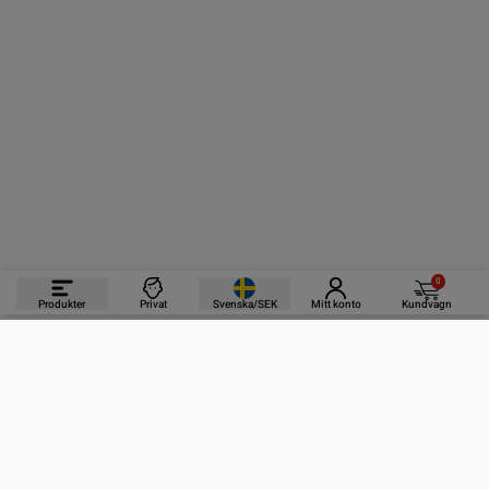
0
Produkter
Privat
Svenska/SEK
Mitt konto
Kundvagn